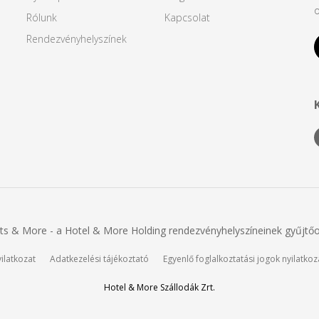
o
Rólunk
Kapcsolat
Rendezvényhelyszínek
ts & More - a Hotel & More Holding rendezvényhelyszíneinek gyűjtőo
yilatkozat
Adatkezelési tájékoztató
Egyenlő foglalkoztatási jogok nyilatkoz
Hotel & More Szállodák Zrt.