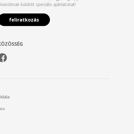
lvasóknak küldött speciális ajánlatokat!
feliratkozás
KÖZÖSSÉG
ldala
ata