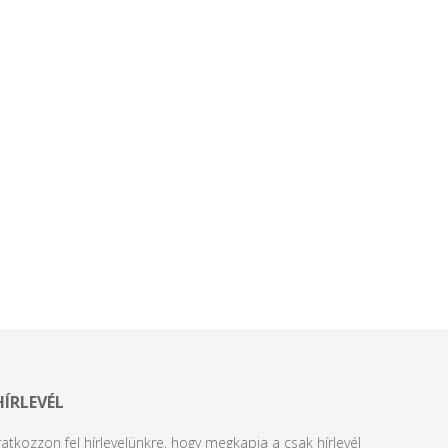
HÍRLEVÉL
ratkozzon fel hírlevelünkre, hogy megkapja a csak hírlevél