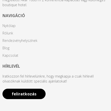
boutique hotel.
NAVIGÁCIÓ
Nyitólap
Rólunk
Rendezvényhelyszínek
Blog
Kapcsolat
HÍRLEVÉL
Iratkozzon fel hírlevelünkre, hogy megkapja a csak hírlevél
olvasóknak küldött speciális ajánlatokat!
feliratkozás