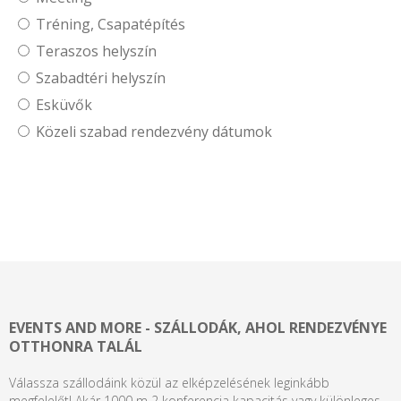
Tréning, Csapatépítés
Teraszos helyszín
Szabadtéri helyszín
Esküvők
Közeli szabad rendezvény dátumok
EVENTS AND MORE - SZÁLLODÁK, AHOL RENDEZVÉNYE
OTTHONRA TALÁL
Válassza szállodáink közül az elképzelésének leginkább
megfelelőt! Akár 1000 m 2 konferencia kapacitás vagy különleges