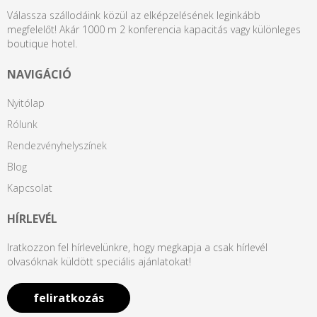
Válassza szállodáink közül az elképzelésének leginkább
megfelelőt! Akár 1000 m 2 konferencia kapacitás vagy különleges
boutique hotel.
NAVIGÁCIÓ
Nyitólap
Rólunk
Rendezvényhelyszínek
Blog
Kapcsolat
HÍRLEVÉL
Iratkozzon fel hírlevelünkre, hogy megkapja a csak hírlevél
olvasóknak küldött speciális ajánlatokat!
feliratkozás