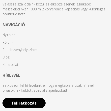
Válassza szállodáink közül az elképzelésének leginkább
megfelelőt! Akár 1000 m 2 konferencia kapacitás vagy különleges
boutique hotel.
NAVIGÁCIÓ
Nyitólap
Rólunk
Rendezvényhelyszínek
Blog
Kapcsolat
HÍRLEVÉL
Iratkozzon fel hírlevelünkre, hogy megkapja a csak hírlevél
olvasóknak küldött speciális ajánlatokat!
feliratkozás