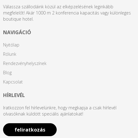
Válassza szállodáink közül az elképzelésének leginkább
megfelelőt! Akár 1000 m 2 konferencia kapacitás vagy különleges
boutique hotel.
NAVIGÁCIÓ
Nyitólap
Rólunk
Rendezvényhelyszínek
Blog
Kapcsolat
HÍRLEVÉL
Iratkozzon fel hírlevelünkre, hogy megkapja a csak hírlevél
olvasóknak küldött speciális ajánlatokat!
feliratkozás