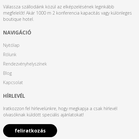
Válassza szállodáink közül az elképzelésének leginkább
megfelelőt! Akár 1000 m 2 konferencia kapacitás vagy különleges
boutique hotel.
NAVIGÁCIÓ
Nyitólap
Rólunk
Rendezvényhelyszínek
Blog
Kapcsolat
HÍRLEVÉL
Iratkozzon fel hírlevelünkre, hogy megkapja a csak hírlevél
olvasóknak küldött speciális ajánlatokat!
feliratkozás