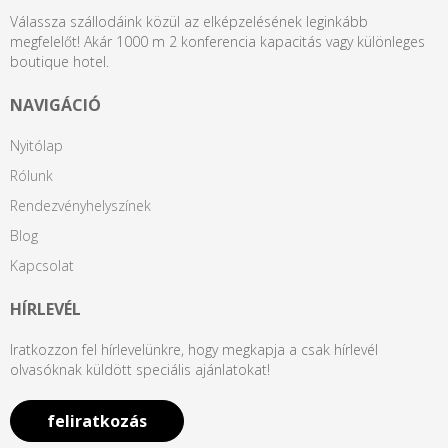
Válassza szállodáink közül az elképzelésének leginkább
megfelelőt! Akár 1000 m 2 konferencia kapacitás vagy különleges
boutique hotel.
NAVIGÁCIÓ
Nyitólap
Rólunk
Rendezvényhelyszínek
Blog
Kapcsolat
HÍRLEVÉL
Iratkozzon fel hírlevelünkre, hogy megkapja a csak hírlevél
olvasóknak küldött speciális ajánlatokat!
feliratkozás