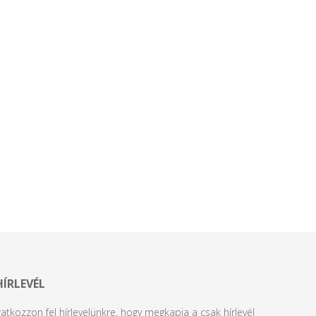
HÍRLEVÉL
ratkozzon fel hírlevelünkre, hogy megkapja a csak hírlevél