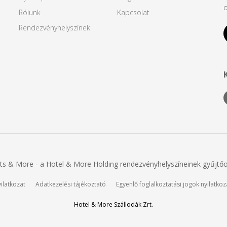
o
Rólunk
Kapcsolat
Rendezvényhelyszínek
ts & More - a Hotel & More Holding rendezvényhelyszíneinek gyűjtőo
yilatkozat
Adatkezelési tájékoztató
Egyenlő foglalkoztatási jogok nyilatkoz
Hotel & More Szállodák Zrt.