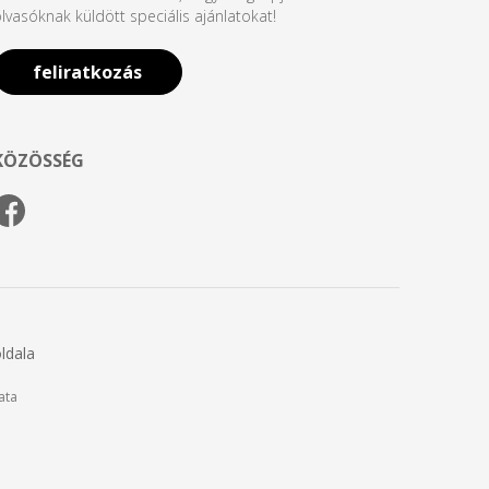
lvasóknak küldött speciális ajánlatokat!
feliratkozás
KÖZÖSSÉG
ldala
ata