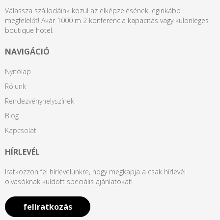
Válassza szállodáink közül az elképzelésének leginkább
megfelelőt! Akár 1000 m 2 konferencia kapacitás vagy különleges
boutique hotel.
NAVIGÁCIÓ
Nyitólap
Rólunk
Rendezvényhelyszínek
Blog
Kapcsolat
HÍRLEVÉL
Iratkozzon fel hírlevelünkre, hogy megkapja a csak hírlevél
olvasóknak küldött speciális ajánlatokat!
feliratkozás