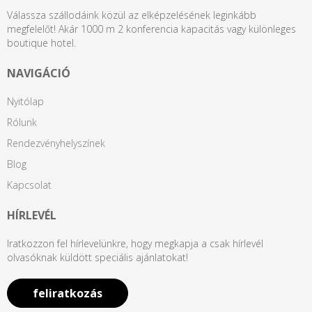
Válassza szállodáink közül az elképzelésének leginkább
megfelelőt! Akár 1000 m 2 konferencia kapacitás vagy különleges
boutique hotel.
NAVIGÁCIÓ
Nyitólap
Rólunk
Rendezvényhelyszínek
Blog
Kapcsolat
HÍRLEVÉL
Iratkozzon fel hírlevelünkre, hogy megkapja a csak hírlevél
olvasóknak küldött speciális ajánlatokat!
feliratkozás