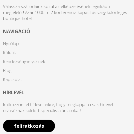
Válassza szállodáink közül az elképzelésének leginkább
megfelelőt! Akár 1000 m 2 konferencia kapacitás vagy különleges
boutique hotel.
NAVIGÁCIÓ
Nyitólap
Rólunk
Rendezvényhelyszínek
Blog
Kapcsolat
HÍRLEVÉL
Iratkozzon fel hírlevelünkre, hogy megkapja a csak hírlevél
olvasóknak küldött speciális ajánlatokat!
feliratkozás